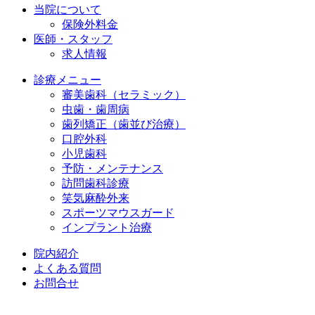
当院について
保険外料金
医師・スタッフ
求人情報
診療メニュー
審美歯科（セラミック）
虫歯・歯周病
歯列矯正（歯並び治療）
口腔外科
小児歯科
予防・メンテナンス
訪問歯科診療
笑気麻酔外来
スポーツマウスガード
インプラント治療
院内紹介
よくある質問
お問合せ