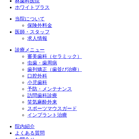
林歯科医院
ホワイトプラス
当院について
保険外料金
医師・スタッフ
求人情報
診療メニュー
審美歯科（セラミック）
虫歯・歯周病
歯列矯正（歯並び治療）
口腔外科
小児歯科
予防・メンテナンス
訪問歯科診療
笑気麻酔外来
スポーツマウスガード
インプラント治療
院内紹介
よくある質問