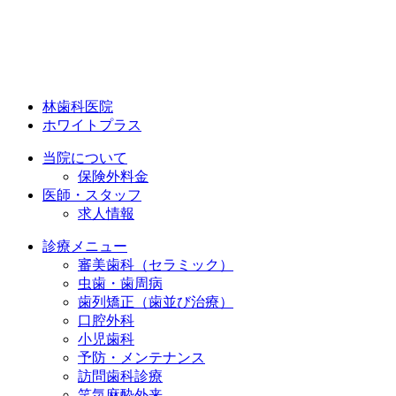
林歯科医院
ホワイトプラス
当院について
保険外料金
医師・スタッフ
求人情報
診療メニュー
審美歯科（セラミック）
虫歯・歯周病
歯列矯正（歯並び治療）
口腔外科
小児歯科
予防・メンテナンス
訪問歯科診療
笑気麻酔外来