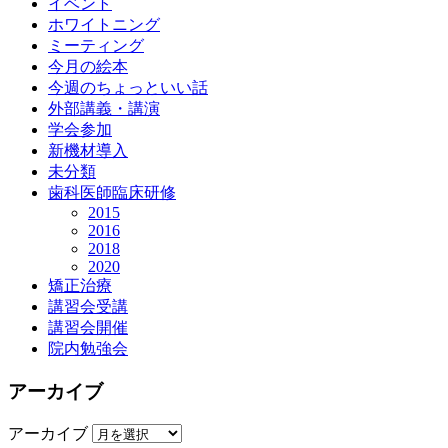
イベント
ホワイトニング
ミーティング
今月の絵本
今週のちょっといい話
外部講義・講演
学会参加
新機材導入
未分類
歯科医師臨床研修
2015
2016
2018
2020
矯正治療
講習会受講
講習会開催
院内勉強会
アーカイブ
アーカイブ