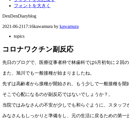
フォントを大きく
DenDenDiary
blog
2021-06-21
17:16
kawamura
by
kawamura
topics
コロナワクチン副反応
先日のブログで、医療従事者枠で林歯科では6月初旬に２回
また、旭川でも一般接種が始まりましたね。
先ずは高齢者から接種が開始され、もう少しで一般接種を開
そこで心配になるのが副反応ではないでしょうか？。
当院ではみなさんの不安が少しでも和らぐように、スタッフ
みなさんもしっかりと準備をし、元の生活に戻るための第一