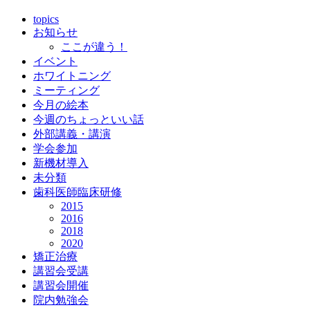
topics
お知らせ
ここが違う！
イベント
ホワイトニング
ミーティング
今月の絵本
今週のちょっといい話
外部講義・講演
学会参加
新機材導入
未分類
歯科医師臨床研修
2015
2016
2018
2020
矯正治療
講習会受講
講習会開催
院内勉強会